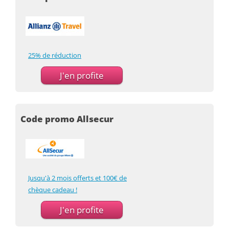
25% de réduction
J'en profite
Code promo Allsecur
Jusqu'à 2 mois offerts et 100€ de
chèque cadeau !
J'en profite