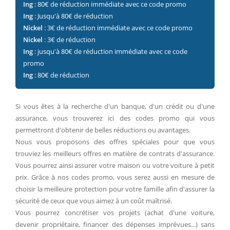
Ing
: 80€ de réduction immédiate avec ce code promo
Ing
: Jusqu'à 80€ de réduction
Nickel
: 3€ de réduction immédiate avec ce code promo
Nickel
: 3€ de réduction
Ing
: jusqu'à 80€ de réduction immédiate avec ce code
promo
Ing
: 80€ de réduction
Si vous êtes à la recherche d'un banque, d'un crédit ou d'une
assurance, vous trouverez ici des codes promo qui vous
permettront d'obtenir de belles réductions ou avantages.
Nous vous proposons des offres spéciales pour que vous
trouviez les meilleurs offres en matière de contrats d'assurance.
Vous pourrez ainsi assurer votre maison ou votre voiture à petit
prix. Grâce à nos codes promo, vous serez aussi en mesure de
choisir la meilleure protection pour votre famille afin d'assurer la
sécurité de ceux que vous aimez à un coût maîtrisé.
Vous pourrez concrétiser vos projets (achat d'une voiture,
devenir propriétaire, financer des dépenses imprévues...) sans