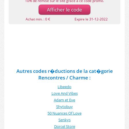
10% de remise sur le site grâce à ce code promo.
Afficher le code
Achat min. : 0 €
Expire le 31-12-2022
Autres codes r�ductions de la cat�gorie
Rencontres / Charme :
Libeedo
Love And Vibes
Adam et Eve
Shytobuy
50 Nuances Of Love
Senkys
Dorcel Store