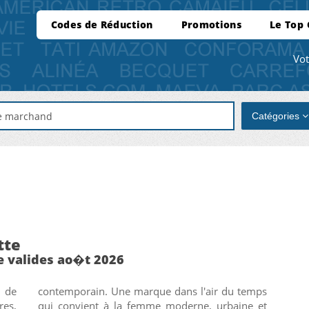
Codes de Réduction
Promotions
Le Top
Vot
Catégories
tte
e valides ao�t 2026
e de
emps
res,
e et