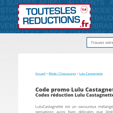
Accueil
>
Mode / Chaussures
>
Lulu Castagnette
Code promo Lulu Castagne
Codes réduction Lulu Castagnett
LuluCastagnette est un savoureux mélang
contemporain. Une marque dans l'air du t
sensations aussi bien délicates que légè
qui convient à la femme moderne, urbain