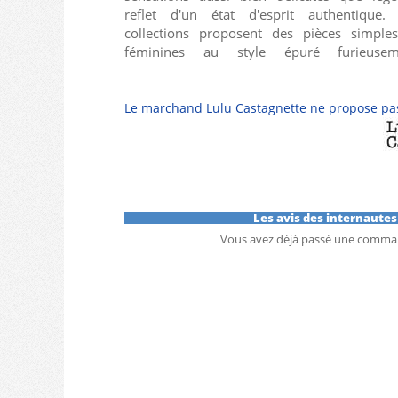
reflet d'un état d'esprit authentique.
naturelle qui veut se renouveler tous les jo
collections proposent des pièces simple
La femme LuluCastagnette s'affirme tou
féminines au style épuré furieusem
Le marchand Lulu Castagnette ne propose pas
Les avis des internaute
Vous avez déjà passé une comma