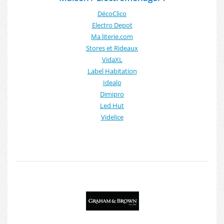
DécoClico
Electro Depot
Ma literie.com
Stores et Rideaux
VidaXL
Label Habitation
Idealo
Dimipro
Led Hut
Videlice