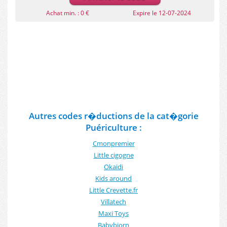
Achat min. : 0 €
Expire le 12-07-2024
Autres codes r�ductions de la cat�gorie
Puériculture :
Cmonpremier
Little cigogne
Okaidi
Kids around
Little Crevette.fr
Villatech
Maxi Toys
Babybjorn