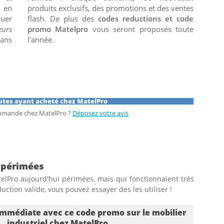
n en
produits exclusifs, des promotions et des ventes
luer
flash. De plus des
codes reductions et code
eurs
promo Matelpro
vous seront proposés toute
dans
l'année.
autes ayant acheté chez MatelPro
ommande chez MatelPro ?
Déposez votre avis
 périmées
elPro aujourd'hui périmées, mais qui fonctionnaient très
ction valide, vous pouvez essayer des les utiliser !
immédiate avec ce code promo sur le mobilier
industriel chez MatelPro