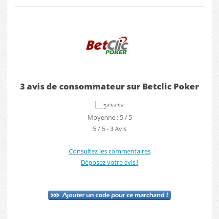
3 avis de consommateur sur Betclic Poker
Moyenne : 5 / 5
5
/
5
-
3
Avis
Consultez les commentaires
Déposez votre avis !