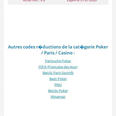
Achat min. : 0 €
Expire le 31-07-2020
Autres codes r�ductions de la cat�gorie Poker
/ Paris / Casino :
Partouche Poker
FDJ.fr (Française des Jeux)
Betclic Paris Sportifs
Bwin Poker
PMU
Betclic Poker
Winamax